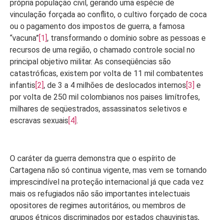
própria população civil, gerando uma espécie de
vinculação forçada ao conflito, o cultivo forçado de coca
ou o pagamento dos impostos de guerra, a famosa
“vacuna”
[1]
, transformando o domínio sobre as pessoas e
recursos de uma região, o chamado controle social no
principal objetivo militar. As conseqüências são
catastróficas, existem por volta de 11 mil combatentes
infantis
[2]
, de 3 a 4 milhões de deslocados internos
[3]
e
por volta de 250 mil colombianos nos paises limítrofes,
milhares de seqüestrados, assassinatos seletivos e
escravas sexuais
[4]
.
O caráter da guerra demonstra que o espírito de
Cartagena não só continua vigente, mas vem se tornando
imprescindível na proteção internacional já que cada vez
mais os refugiados não são importantes intelectuais
opositores de regimes autoritários, ou membros de
grupos étnicos discriminados por estados chauvinistas,