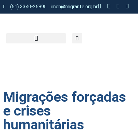
(61) 3340-2689
imdh@migrante.org.br
Migrações forçadas
e crises
humanitárias