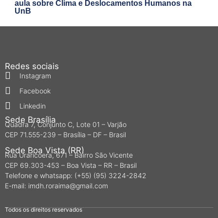
aula sobre Clima e Deslocamentos Humanos na
UnB
Redes sociais
Instagram
Facebook
Linkedin
Sede Brasília
Quadra 7, Conjunto C, Lote 01 – Varjão
CEP 71.555-239 – Brasília – DF – Brasil
Sede Boa Vista (RR)
Rua Uraricoera, 671 – Bairro São Vicente
CEP 69.303-453 – Boa Vista – RR – Brasil
Telefone e whatsapp: (+55) (95) 3224-2842
E-mail: imdh.roraima@gmail.com
Todos os direitos reservados