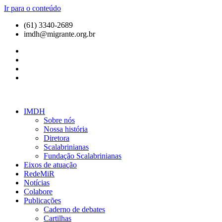
Ir para o conteúdo
(61) 3340-2689
imdh@migrante.org.br
IMDH
Sobre nós
Nossa história
Diretora
Scalabrinianas​
Fundação Scalabrinianas​
Eixos de atuação
RedeMiR
Notícias​
Colabore
Publicações
Caderno de debates
Cartilhas