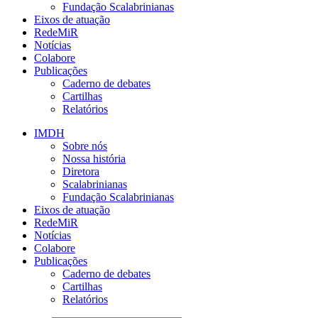
Fundação Scalabrinianas​
Eixos de atuação
RedeMiR
Notícias​
Colabore
Publicações
Caderno de debates
Cartilhas
Relatórios
IMDH
Sobre nós
Nossa história
Diretora
Scalabrinianas​
Fundação Scalabrinianas​
Eixos de atuação
RedeMiR
Notícias​
Colabore
Publicações
Caderno de debates
Cartilhas
Relatórios