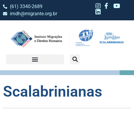
(61) 3340-2689
imdh@migrante.org.br
Scalabrinianas