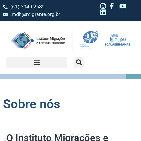
(61) 3340-2689
imdh@migrante.org.br
Sobre nós
O Instituto Migrações e