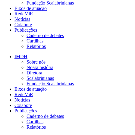
Fundação Scalabrinianas​
Eixos de atuação
RedeMiR
Notícias​
Colabore
Publicações
Caderno de debates
Cartilhas
Relatórios
IMDH
Sobre nós
Nossa história
Diretora
Scalabrinianas​
Fundação Scalabrinianas​
Eixos de atuação
RedeMiR
Notícias​
Colabore
Publicações
Caderno de debates
Cartilhas
Relatórios