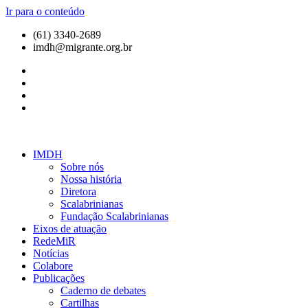
Ir para o conteúdo
(61) 3340-2689
imdh@migrante.org.br
IMDH
Sobre nós
Nossa história
Diretora
Scalabrinianas​
Fundação Scalabrinianas​
Eixos de atuação
RedeMiR
Notícias​
Colabore
Publicações
Caderno de debates
Cartilhas