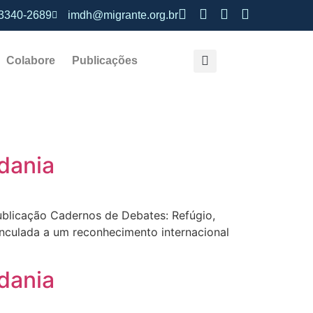
 3340-2689
imdh@migrante.org.br
Colabore
Publicações
dania
publicação Cadernos de Debates: Refúgio,
inculada a um reconhecimento internacional
dania