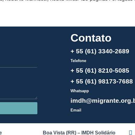
Contato
+ 55 (61) 3340-2689
Telefone
+ 55 (61) 8210-5085
+ 55 (61) 98173-7688
Whatsapp
imdh@migrante.org.
Email
e
Boa Vista (RR) – IMDH Solidário