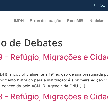
(61)
IMDH
Eixos de atuação
RedeMiR
Notícias​
o de Debates
 – Refúgio, Migrações e Cida
MDH) lançou oficialmente a 19ª edição de sua prestigiada 
mento histórico para a instituição: é a primeira edição v
os, concedido pelo ACNUR (Agência da ONU […]
 – Refúgio, Migrações e Cida