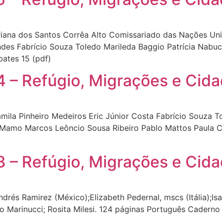
ana dos Santos Corrêa Alto Comissariado das Nações Uni
des Fabrício Souza Toledo Marileda Baggio Patrícia Nabuc
ates 15 (pdf)
 – Refúgio, Migrações e Cida
la Pinheiro Medeiros Eric Júnior Costa Fabrício Souza To
Mamo Marcos Leôncio Sousa Ribeiro Pablo Mattos Paula Co
 – Refúgio, Migrações e Cida
és Ramirez (México);Elizabeth Pedernal, mscs (Itália);Isa
to Marinucci; Rosita Milesi. 124 páginas Português Caderno