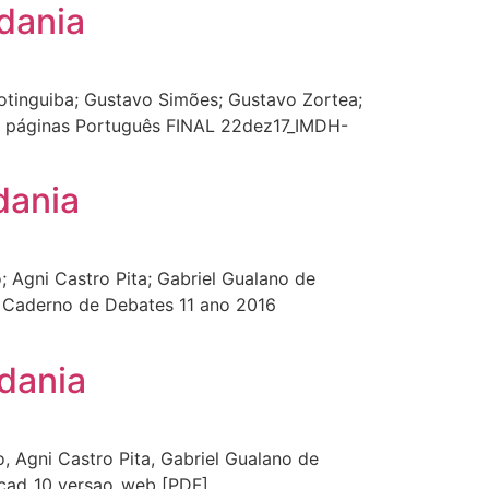
dania
tinguiba; Gustavo Simões; Gustavo Zortea;
140 páginas Português FINAL 22dez17_IMDH-
dania
 Agni Castro Pita; Gabriel Gualano de
s Caderno de Debates 11 ano 2016
dania
 Agni Castro Pita, Gabriel Gualano de
s cad_10_versao_web [PDF]