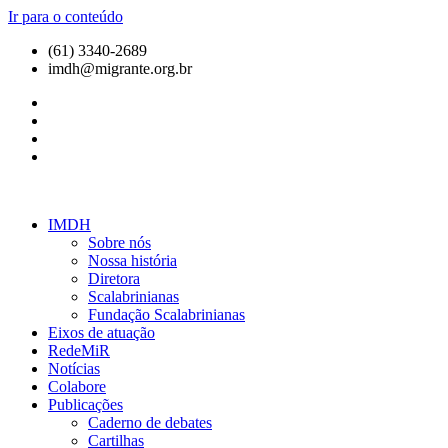
Ir para o conteúdo
(61) 3340-2689
imdh@migrante.org.br
IMDH
Sobre nós
Nossa história
Diretora
Scalabrinianas​
Fundação Scalabrinianas​
Eixos de atuação
RedeMiR
Notícias​
Colabore
Publicações
Caderno de debates
Cartilhas