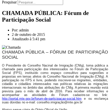
Pesquisar
CHAMADA PÚBLICA: Fórum de
Participação Social
Por: admin
2 de outubro de 2015
Atualizado à 5:41 pm
CHAMADA PÚBLICA – FÓRUM DE PARTICIPAÇÃO
SOCIAL
O Presidente do Conselho Nacinal de Imigração (CNIg), torna pública a
chamada para particiçação dos interessados no Fórum de Participação
Social (FPS), instituído como espaço consultivo para sugestões e
propostas em temas afetos do Conselho Nacional de Imigração (CNIg). A
participação no FPS é livre, podendo inscrever-se migrantes, entidades,
cidadãs e cidadãos interessados nas políticas relativas às migrações
internacionais no âmbito das atribuições do CNIg. A primeira reunião está
prevista para o mês de abril de 2016. Para receber informações e
acompanhar as atividades do Fórum cadastre-se no link:
http://portal.mte.gov.br/forum-de-participacao-social.htm
e ou esclareça
suas dúvidas no e-mail: conselho.imigração@mte.gov.br
Abaixo segue cópia do Diário Oficial da União