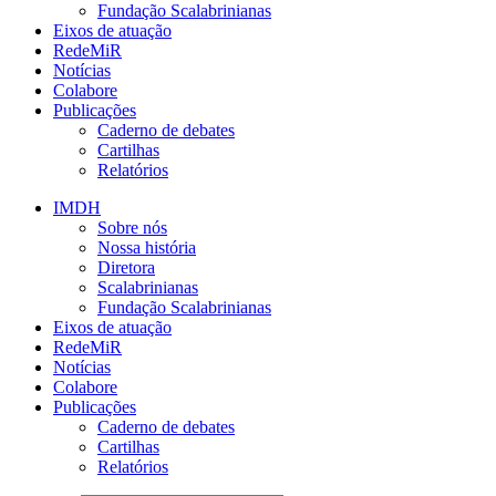
Fundação Scalabrinianas​
Eixos de atuação
RedeMiR
Notícias​
Colabore
Publicações
Caderno de debates
Cartilhas
Relatórios
IMDH
Sobre nós
Nossa história
Diretora
Scalabrinianas​
Fundação Scalabrinianas​
Eixos de atuação
RedeMiR
Notícias​
Colabore
Publicações
Caderno de debates
Cartilhas
Relatórios