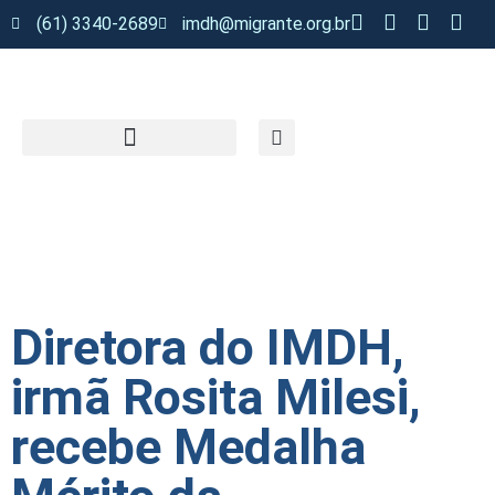
(61) 3340-2689
imdh@migrante.org.br
Diretora do IMDH,
irmã Rosita Milesi,
recebe Medalha