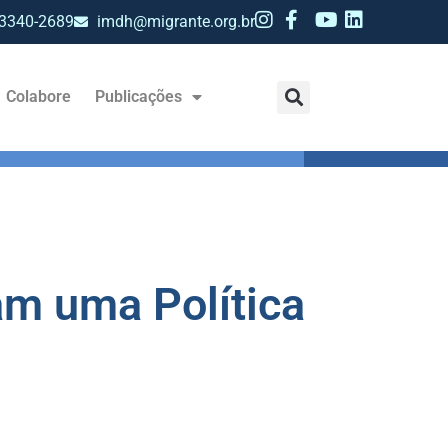
 3340-2689
imdh@migrante.org.br
Colabore
Publicações
am uma Política