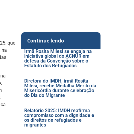
Continue lendo
25, que
e na
Irmã Rosita Milesi se engaja na
iniciativa global do ACNUR em
das
defesa da Convenção sobre o
Estatuto dos Refugiados
 na
Diretora do IMDH, irmã Rosita
,
Milesi, recebe Medalha Mérito da
m
Misericórdia durante celebração
do Dia do Migrante
s
ica
Relatório 2025: IMDH reafirma
compromisso com a dignidade e
os direitos de refugiados e
migrantes