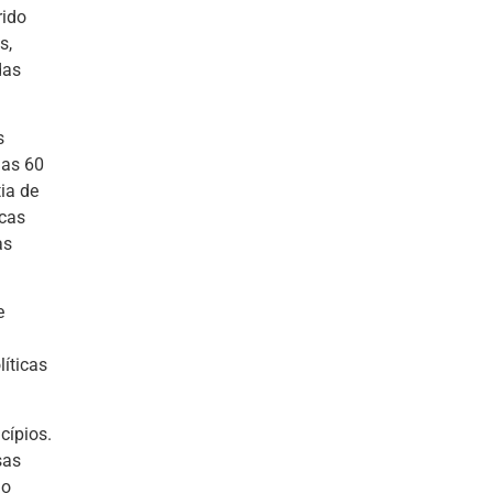
rido
s,
das
s
das 60
ia de
icas
as
e
íticas
cípios.
sas
do