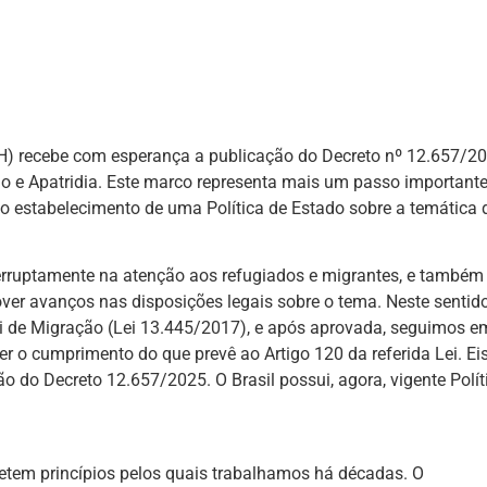
H) recebe com esperança a publicação do Decreto nº 12.657/20
gio e Apatridia. Este marco representa mais um passo important
 o estabelecimento de uma Política de Estado sobre a temática 
erruptamente na atenção aos refugiados e migrantes, e também
er avanços nas disposições legais sobre o tema. Neste sentido
ei de Migração (Lei 13.445/2017), e após aprovada, seguimos e
er o cumprimento do que prevê ao Artigo 120 da referida Lei. Ei
 do Decreto 12.657/2025. O Brasil possui, agora, vigente Polít
letem princípios pelos quais trabalhamos há décadas. O