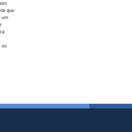
ssim
nte que
e um
e
ica
s ou