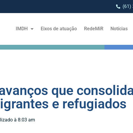
(61)
IMDH
Eixos de atuação
RedeMiR
Notícias​
avanços que consolid
igrantes e refugiados
lizado à 8:03 am