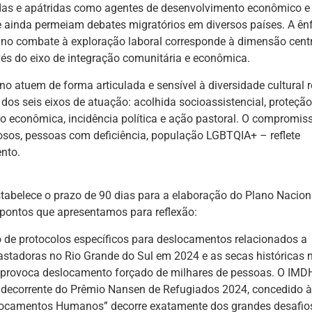
das e apátridas como agentes de desenvolvimento econômico e 
ue ainda permeiam debates migratórios em diversos países. A ên
 e no combate à exploração laboral corresponde à dimensão cent
és do eixo de integração comunitária e econômica.
 atuem de forma articulada e sensível à diversidade cultural re
dos seis eixos de atuação: acolhida socioassistencial, proteção
o econômica, incidência política e ação pastoral. O compromi
dosos, pessoas com deficiência, população LGBTQIA+ – reflete
ento.
abelece o prazo de 90 dias para a elaboração do Plano Nacion
 pontos que apresentamos para reflexão:
de protocolos específicos para deslocamentos relacionados a
astadoras no Rio Grande do Sul em 2024 e as secas históricas 
 provoca deslocamento forçado de milhares de pessoas. O IMD
 decorrente do Prêmio Nansen de Refugiados 2024, concedido à 
slocamentos Humanos” decorre exatamente dos grandes desafio