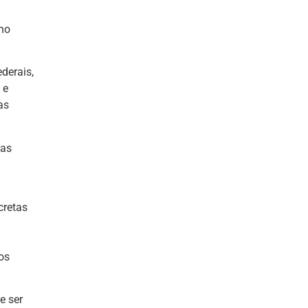
 no
derais,
 e
as
has
cretas
os
e ser