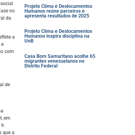
social
Projeto Clima e Deslocamentos
fase no
Humanos reúne parceiros e
apresenta resultados de 2025
ral da
Projeto Clima e Deslocamentos
Humanos inspira disciplina na
flete a
UnB
 e
sso com
Casa Bom Samaritano acolhe 65
migrantes venezuelanos no
Distrito Federal
al de
na
H, em
Ir.
s que a