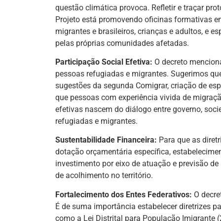
questão climática provoca. Refletir e traçar pr
Projeto está promovendo oficinas formativas em
migrantes e brasileiros, crianças e adultos, e e
pelas próprias comunidades afetadas.
Participação Social Efetiva:
O decreto menciona 
pessoas refugiadas e migrantes. Sugerimos qu
sugestões da segunda Comigrar, criação de espa
que pessoas com experiência vivida de migração 
efetivas nascem do diálogo entre governo, soci
refugiadas e migrantes.
Sustentabilidade Financeira:
Para que as diret
dotação orçamentária específica, estabelecimen
investimento por eixo de atuação e previsão de
de acolhimento no território.
Fortalecimento dos Entes Federativos:
O decret
É de suma importância estabelecer diretrizes par
como a Lei Distrital para População Imigrante