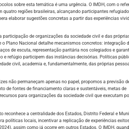
otocolos sobre esta temática é uma urgência. O IMDH, com o refe
 quatro regiões brasileiras, alcançando participantes refugiado
spera elaborar sugestões concretas a partir das experiências vivi
participação de organizações da sociedade civil e das própria
e o Plano Nacional detalhe mecanismos concretos: integração 
ços de escuta, representação paritária nos colegiados e garant
e refúgio participem das instâncias decisórias. Políticas públ
edade civil, academia e, fundamentalmente, das próprias pesso
rizes não permaneçam apenas no papel, propomos a previsão d
to de fontes de financiamento claras e sustentáveis, metas de
 recursos para organizações da sociedade civil que executam pol
o reconhece a centralidade dos Estados, Distrito Federal e Muni
a políticas locais, incentivar a replicação de experiências exito
 (2024), assim como já ocorre em outros Estados. O IMDH, quan