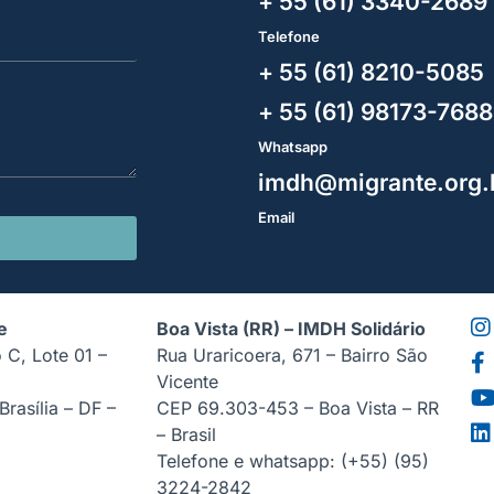
+ 55 (61) 3340-2689
Telefone
+ 55 (61) 8210-5085
+ 55 (61) 98173-7688
Whatsapp
imdh@migrante.org.
Email
e
Boa Vista (RR) – IMDH Solidário
 C, Lote 01 –
Rua Uraricoera, 671 – Bairro São
Vicente
rasília – DF –
CEP 69.303-453 – Boa Vista – RR
– Brasil
Telefone e whatsapp: (+55) (95)
3224-2842