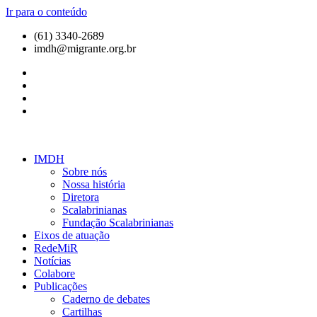
Ir para o conteúdo
(61) 3340-2689
imdh@migrante.org.br
IMDH
Sobre nós
Nossa história
Diretora
Scalabrinianas​
Fundação Scalabrinianas​
Eixos de atuação
RedeMiR
Notícias​
Colabore
Publicações
Caderno de debates
Cartilhas