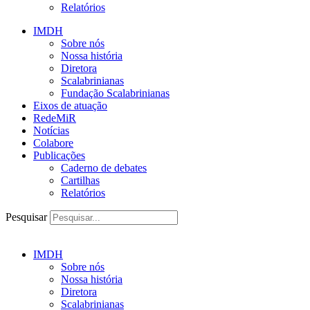
Relatórios
IMDH
Sobre nós
Nossa história
Diretora
Scalabrinianas​
Fundação Scalabrinianas​
Eixos de atuação
RedeMiR
Notícias​
Colabore
Publicações
Caderno de debates
Cartilhas
Relatórios
Pesquisar
IMDH
Sobre nós
Nossa história
Diretora
Scalabrinianas​