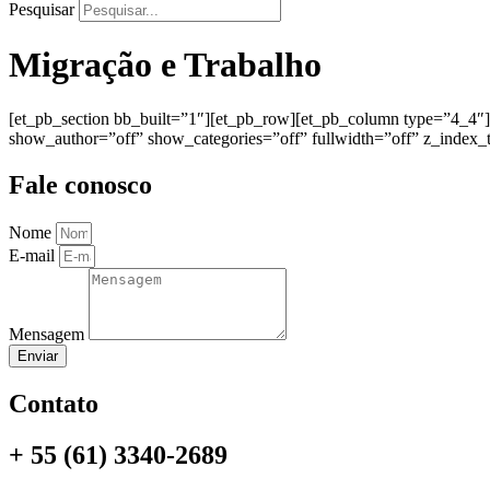
Pesquisar
Migração e Trabalho
[et_pb_section bb_built=”1″][et_pb_row][et_pb_column type=”4_4″]
show_author=”off” show_categories=”off” fullwidth=”off” z_index_t
Fale conosco
Nome
E-mail
Mensagem
Enviar
Contato
+ 55 (61) 3340-2689