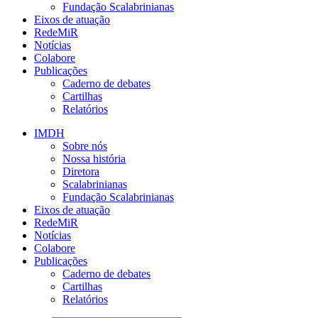
Fundação Scalabrinianas​
Eixos de atuação
RedeMiR
Notícias​
Colabore
Publicações
Caderno de debates
Cartilhas
Relatórios
IMDH
Sobre nós
Nossa história
Diretora
Scalabrinianas​
Fundação Scalabrinianas​
Eixos de atuação
RedeMiR
Notícias​
Colabore
Publicações
Caderno de debates
Cartilhas
Relatórios