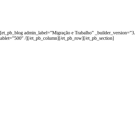
[et_pb_blog admin_label=”Migração e Trabalho” _builder_version=”3
ablet=”500″ /][/et_pb_column][/et_pb_row][/et_pb_section]