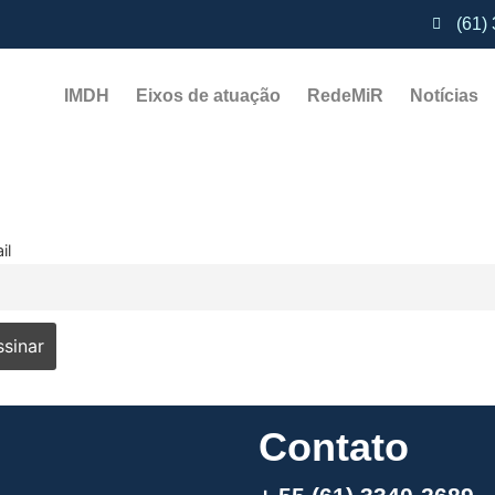
(61)
IMDH
Eixos de atuação
RedeMiR
Notícias​
il
Contato