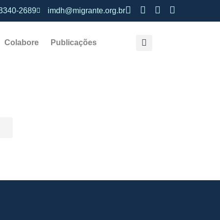
 3340-2689
imdh@migrante.org.br
Colabore
Publicações