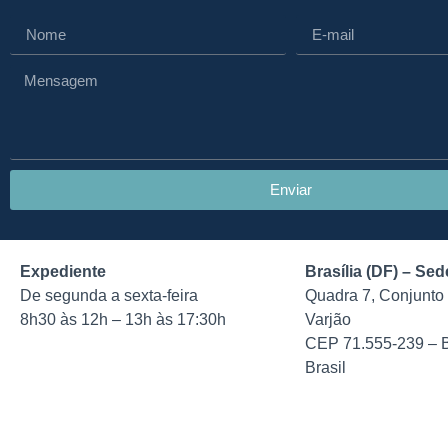
Enviar
Expediente
Brasília (DF) – Sed
De segunda a sexta-feira
Quadra 7, Conjunto 
8h30 às 12h – 13h às 17:30h
Varjão
CEP 71.555-239 – B
Brasil