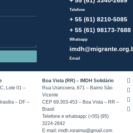
+ 55 (61) 3340-2689
Telefone
+ 55 (61) 8210-5085
+ 55 (61) 98173-7688
Whatsapp
imdh@migrante.org.
Email
e
Boa Vista (RR) – IMDH Solidário
C, Lote 01 –
Rua Uraricoera, 671 – Bairro São
Vicente
rasília – DF –
CEP 69.303-453 – Boa Vista – RR –
Brasil
Telefone e whatsapp: (+55) (95)
3224-2842
E-mail: imdh.roraima@gmail.com