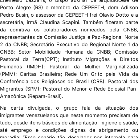
Porto Alegre (RS) e membro da CEPEETH, dom Adilson
Pedro Busin, o assessor da CEPEETH frei Olavio Dotto e a
secretária, irmã Claudina Scapini. Também fizeram parte
da comitiva os colaboradores nomeados pela CNBB,
representantes da Comissão Justiça e Paz-Regional Norte
2 da CNBB; Secretário Executivo do Regional Norte 1 da
CNBB; Setor Mobilidade Humana da CNBB; Comissão
Pastoral da Terra(CPT); Instituto Migrações e Direitos
Humanos (IMDH); Pastoral da Mulher Marginalizada
(PMM); Cáritas Brasileira; Rede Um Grito pela Vida da
Conferência dos Religiosos do Brasil (CRB); Pastoral dos
Migrantes (SPM); Pastoral do Menor e Rede Eclesial Pan-
Amazônica (Repam-Brasil).
Na carta divulgada, o grupo fala da situação dos
imigrantes venezuelanos que neste momento precisam de
tudo, desde itens básicos de alimentação, higiene e saúde,
até emprego e condições dignas de abrigamento ou
moradia: “Esse cenário tão desolador nos interpela para