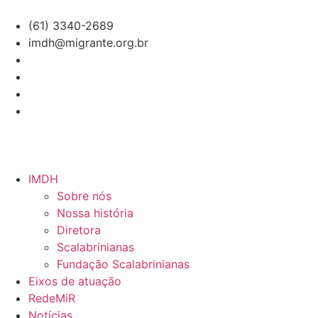
(61) 3340-2689
imdh@migrante.org.br
IMDH
Sobre nós
Nossa história
Diretora
Scalabrinianas​
Fundação Scalabrinianas​
Eixos de atuação
RedeMiR
Notícias​