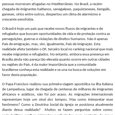
pessoas morreram afogadas no Mediterrâneo. No Brasil, a recém-
chegada de imigrantes haitianos, senegaleses, paquistaneses, bengalis,
ganeses, sírios entre outros, despertou um clima de alarmismo e
crescente xenofobia.
O Brasil é hoje um país que recebe novos fluxos de migrantes e de
refugiados que buscam oportunidades de vida e de proteção contra as
perseguições, guerras e violações de direitos humanos. Não é apenas
País de emigração, mas, sim, igualmente, País de imigração. Esta
realidade afeta também o DF, terceiro local no ranking nacional que mais
recebe migrantes e refugiados. No entanto, embora essa presença em
Brasília ainda não pareça tão elevada quanto ocorre em outras cidades
ou regiões do País, é da maior importância que a comunidade
brasiliense conheça esta realidade e se una na busca de soluções em
favor desta população.
O Papa Francisco realizou sua primeira viagem apostólica na ilha italiana
de Lampedusa, lugar de chegada de centenas de milhares de imigrantes
africanos e asiáticos, não foi por acaso. As migrações internacionais
representam hoje um
sinal dos tempos
. Mas como interpretar esse
fenômeno? Como a Doutrina Social da Igreja se posiciona atualmente
diante dessa realidade?
Muitos se fazem perguntas sobre como: