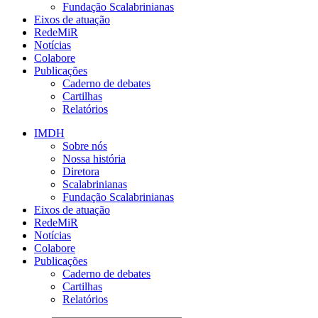
Fundação Scalabrinianas​
Eixos de atuação
RedeMiR
Notícias​
Colabore
Publicações
Caderno de debates
Cartilhas
Relatórios
IMDH
Sobre nós
Nossa história
Diretora
Scalabrinianas​
Fundação Scalabrinianas​
Eixos de atuação
RedeMiR
Notícias​
Colabore
Publicações
Caderno de debates
Cartilhas
Relatórios