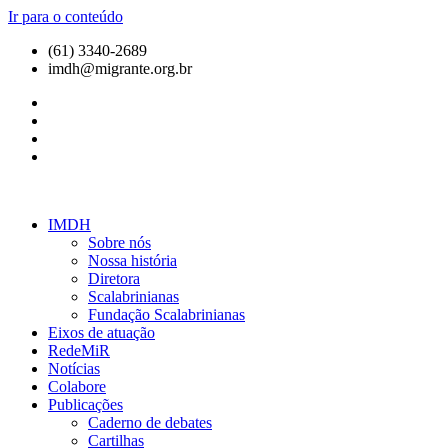
Ir para o conteúdo
(61) 3340-2689
imdh@migrante.org.br
IMDH
Sobre nós
Nossa história
Diretora
Scalabrinianas​
Fundação Scalabrinianas​
Eixos de atuação
RedeMiR
Notícias​
Colabore
Publicações
Caderno de debates
Cartilhas