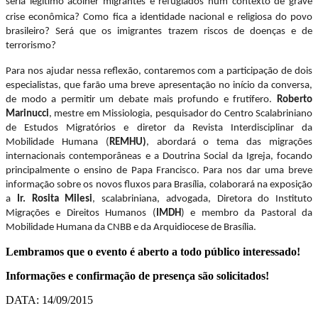
seria
legítimo acolher migrantes e refugiados num contexto de grave
crise econômica? Como fica a identidade nacional e religiosa do povo
brasileiro? Será que os imigrantes trazem riscos de doenças e de
terrorismo?
Para nos ajudar nessa reflexão, contaremos com a participação de dois
especialistas, que farão uma breve apresentação no início da conversa,
de modo a permitir um debate mais profundo e frutífero.
Roberto
Marinucci
, mestre em Missiologia, pesquisador do Centro Scalabriniano
de Estudos Migratórios e diretor da Revista Interdisciplinar da
Mobilidade Humana (
REMHU)
, abordará o tema das migrações
internacionais contemporâneas e a Doutrina Social da Igreja, focando
principalmente o ensino de Papa Francisco. Para nos dar uma breve
informação sobre os novos fluxos para Brasília, colaborará na exposição
a
Ir. Rosita Milesi
, scalabriniana, advogada, Diretora do Instituto
Migrações e Direitos Humanos (
IMDH
) e membro da Pastoral da
Mobilidade Humana da CNBB e da Arquidiocese de Brasília.
Lembramos que o evento é aberto a todo público interessado!
Informações e confirmação de presença são solicitados!
DATA: 14/09/2015