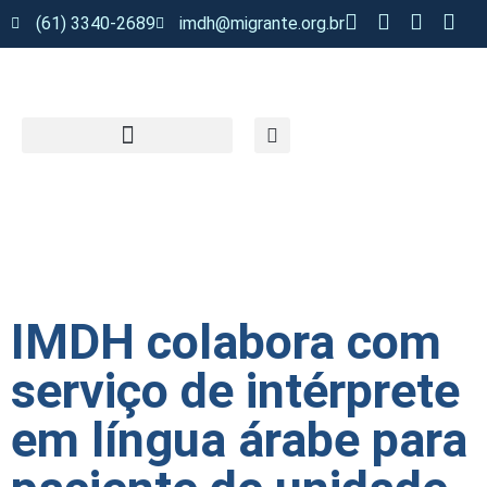
(61) 3340-2689
imdh@migrante.org.br
IMDH colabora com
serviço de intérprete
em língua árabe para