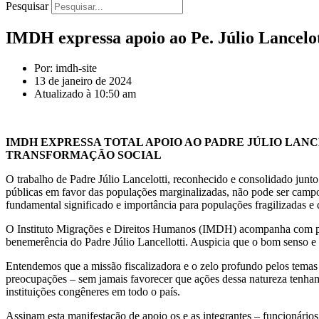
Pesquisar
IMDH expressa apoio ao Pe. Júlio Lancelot
Por: imdh-site
13 de janeiro de 2024
Atualizado à 10:50 am
IMDH EXPRESSA TOTAL APOIO AO PADRE JÚLIO LANC
TRANSFORMAÇÃO SOCIAL
O trabalho de Padre Júlio Lancelotti, reconhecido e consolidado junt
públicas em favor das populações marginalizadas, não pode ser campo 
fundamental significado e importância para populações fragilizadas e
O Instituto Migrações e Direitos Humanos (IMDH) acompanha com pre
benemerência do Padre Júlio Lancellotti. Auspicia que o bom senso e 
Entendemos que a missão fiscalizadora e o zelo profundo pelos temas
preocupações – sem jamais favorecer que ações dessa natureza tenham o 
instituições congêneres em todo o país.
Assinam esta manifestação de apoio os e as integrantes – funcionário