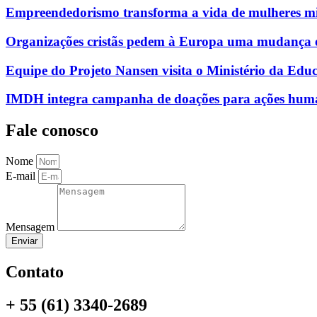
Empreendedorismo transforma a vida de mulheres mi
Organizações cristãs pedem à Europa uma mudança e
Equipe do Projeto Nansen visita o Ministério da Educ
IMDH integra campanha de doações para ações humani
Fale conosco
Nome
E-mail
Mensagem
Enviar
Contato
+ 55 (61) 3340-2689