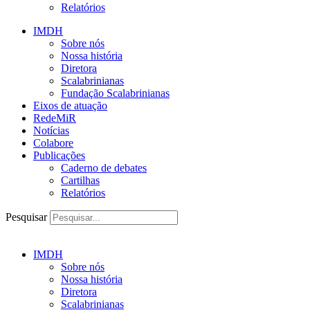
Relatórios
IMDH
Sobre nós
Nossa história
Diretora
Scalabrinianas​
Fundação Scalabrinianas​
Eixos de atuação
RedeMiR
Notícias​
Colabore
Publicações
Caderno de debates
Cartilhas
Relatórios
Pesquisar
IMDH
Sobre nós
Nossa história
Diretora
Scalabrinianas​