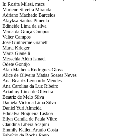
Ir. Rosita Milesi, mscs
Marlene Silveira Miranda
Adriano Machado Barcelos
Alayksa Santos Pimenta
Edineide Lima da silva
Maria da Graça Campos
Valter Campos
José Guilherme Gianelli
Marta Krieger
Marta Gianelli
Messehia Além Ismael
Odete Gontijo
Alan Matheus Rodrigues Gloss
Alice de Oliveira Matias Soares Neves
Ana Beatriz Leonardo Mendes
Ana Carolina da Luz Ribeiro
Ariadiny Lima de Oliveira
Beatriz de Melo Silva
Daniela Victoria Lima Silva
Daniel Yuri Almeida
Edinalva Nogueira Lisboa
Eilyn Camila de Paula Viltre
Claudina Libera Scapini
Emmily Katlen Araújo Costa
Fabrício da Rocha Preto