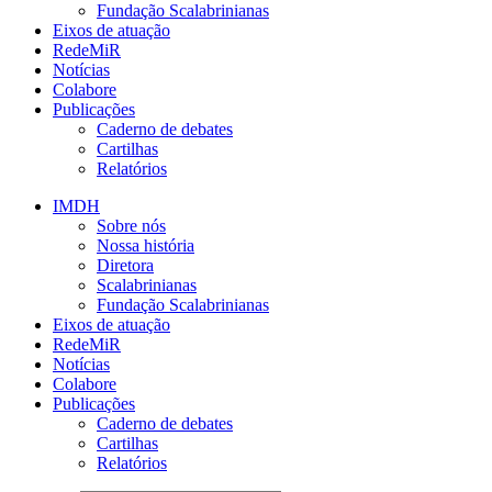
Fundação Scalabrinianas​
Eixos de atuação
RedeMiR
Notícias​
Colabore
Publicações
Caderno de debates
Cartilhas
Relatórios
IMDH
Sobre nós
Nossa história
Diretora
Scalabrinianas​
Fundação Scalabrinianas​
Eixos de atuação
RedeMiR
Notícias​
Colabore
Publicações
Caderno de debates
Cartilhas
Relatórios