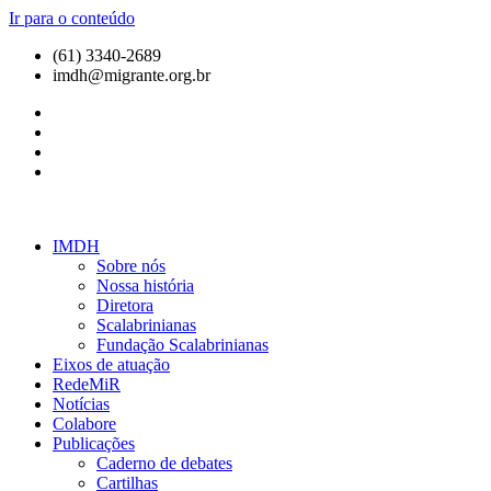
Ir para o conteúdo
(61) 3340-2689
imdh@migrante.org.br
IMDH
Sobre nós
Nossa história
Diretora
Scalabrinianas​
Fundação Scalabrinianas​
Eixos de atuação
RedeMiR
Notícias​
Colabore
Publicações
Caderno de debates
Cartilhas