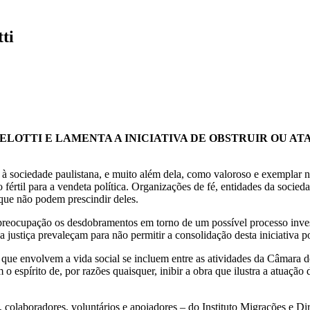
ti
ELOTTI E LAMENTA A INICIATIVA DE OBSTRUIR OU A
o à sociedade paulistana, e muito além dela, como valoroso e exemplar
fértil para a vendeta política. Organizações de fé, entidades da socied
 que não podem prescindir deles.
ocupação os desdobramentos em torno de um possível processo invest
a justiça prevaleçam para não permitir a consolidação desta iniciativa
 que envolvem a vida social se incluem entre as atividades da Câmara 
espírito de, por razões quaisquer, inibir a obra que ilustra a atuação 
s, colaboradores, voluntários e apoiadores – do Instituto Migrações e 