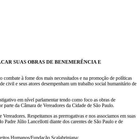
TACAR SUAS OBRAS DE BENEMERÊNCIA E
 no combate à fome dos mais necessitados e na promoção de políticas
ade civil e seus atores desempenham um trabalho social humanitário de
igativo em nível parlamentar tendo como foco as obras de
 por parte da Câmara de Vereadores da Cidade de São Paulo.
de Vereadores. Respeitamos as prerrogativas e nos associamos em suas
do Padre Júlio Lancellotti diante dos carentes de São Paulo e de
Direitos Humanos/Fundação Scalabriniana: