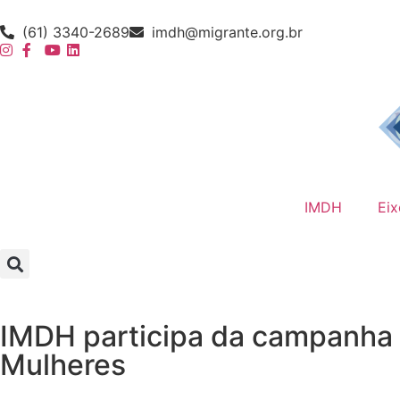
(61) 3340-2689
imdh@migrante.org.br
IMDH
Eix
IMDH participa da campanha 1
Mulheres