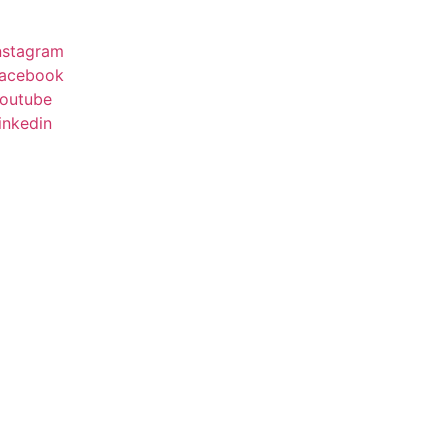
nstagram
acebook
outube
inkedin