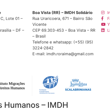
e
Boa Vista (RR) – IMDH Solidário
I
C, Lote 01 –
Rua Uraricoera, 671 – Bairro São
F
Vicente
Y
asília – DF –
CEP 69.303-453 – Boa Vista – RR
L
– Brasil
Telefone e whatsapp: (+55) (95)
3224-2842
E-mail: imdh.roraima@gmail.com
tos Humanos – IMDH