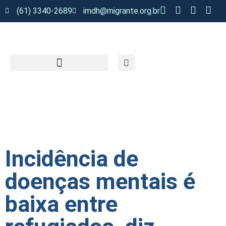
(61) 3340-2689
imdh@migrante.org.br
Incidência de
doenças mentais é
baixa entre