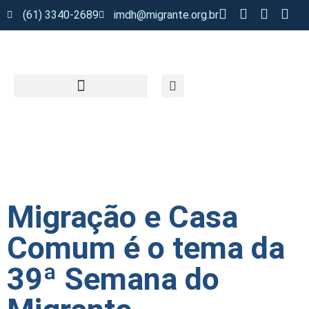
(61) 3340-2689
imdh@migrante.org.br
Migração e Casa
Comum é o tema da
39ª Semana do