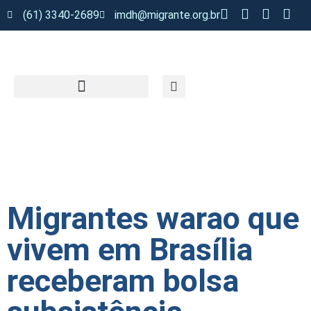
(61) 3340-2689
imdh@migrante.org.br
Migrantes warao que
vivem em Brasília
receberam bolsa