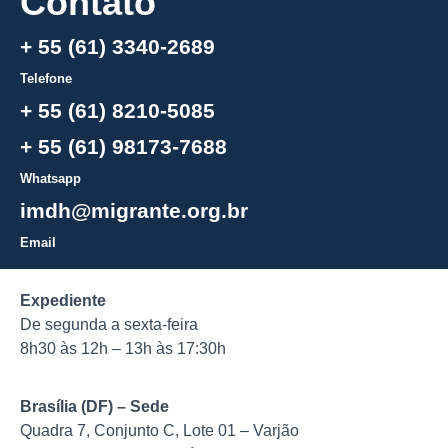
Contato
+ 55 (61) 3340-2689
Telefone
+ 55 (61) 8210-5085
+ 55 (61) 98173-7688
Whatsapp
imdh@migrante.org.br
Email
Expediente
De segunda a sexta-feira
8h30 às 12h – 13h às 17:30h
Brasília (DF) – Sede
Quadra 7, Conjunto C, Lote 01 – Varjão