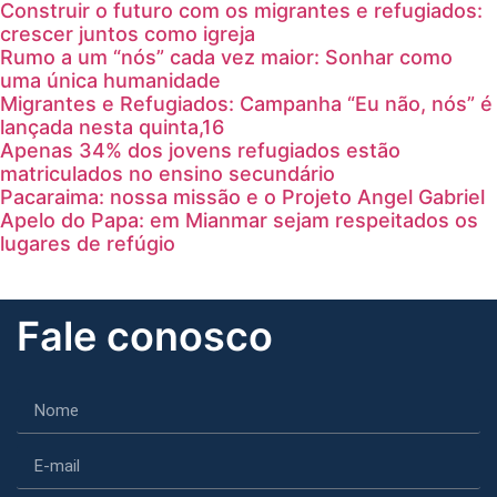
Construir o futuro com os migrantes e refugiados:
crescer juntos como igreja
Rumo a um “nós” cada vez maior: Sonhar como
uma única humanidade
Migrantes e Refugiados: Campanha “Eu não, nós” é
lançada nesta quinta,16
Apenas 34% dos jovens refugiados estão
matriculados no ensino secundário
Pacaraima: nossa missão e o Projeto Angel Gabriel
Apelo do Papa: em Mianmar sejam respeitados os
lugares de refúgio
Fale conosco