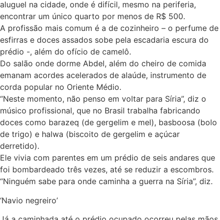
aluguel na cidade, onde é difícil, mesmo na periferia,
encontrar um único quarto por menos de R$ 500.
A profissão mais comum é a de cozinheiro – o perfume de
esfirras e doces assados sobe pela escadaria escura do
prédio -, além do ofício de camelô.
Do salão onde dorme Abdel, além do cheiro de comida
emanam acordes acelerados de alaúde, instrumento de
corda popular no Oriente Médio.
“Neste momento, não penso em voltar para Síria”, diz o
músico profissional, que no Brasil trabalha fabricando
doces como barazeq (de gergelim e mel), basboosa (bolo
de trigo) e halwa (biscoito de gergelim e açúcar
derretido).
Ele vivia com parentes em um prédio de seis andares que
foi bombardeado três vezes, até se reduzir a escombros.
“Ninguém sabe para onde caminha a guerra na Síria”, diz.
‘Navio negreiro’
Já a caminhada até o prédio ocupado ocorreu pelas mãos