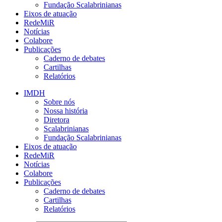
Fundação Scalabrinianas​
Eixos de atuação
RedeMiR
Notícias​
Colabore
Publicações
Caderno de debates
Cartilhas
Relatórios
IMDH
Sobre nós
Nossa história
Diretora
Scalabrinianas​
Fundação Scalabrinianas​
Eixos de atuação
RedeMiR
Notícias​
Colabore
Publicações
Caderno de debates
Cartilhas
Relatórios