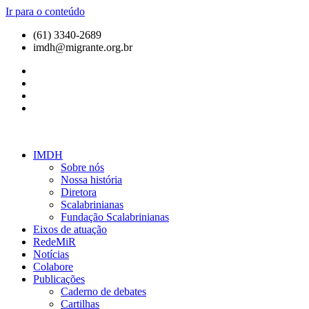
Ir para o conteúdo
(61) 3340-2689
imdh@migrante.org.br
IMDH
Sobre nós
Nossa história
Diretora
Scalabrinianas​
Fundação Scalabrinianas​
Eixos de atuação
RedeMiR
Notícias​
Colabore
Publicações
Caderno de debates
Cartilhas