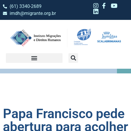
(61) 3340-2689
imdh@migrante.org.br
Papa Francisco pede
abertura para acolher