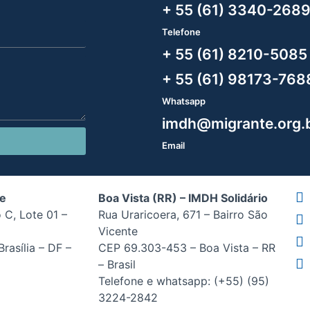
+ 55 (61) 3340-268
Telefone
+ 55 (61) 8210-5085
+ 55 (61) 98173-768
Whatsapp
imdh@migrante.org.
Email
de
Boa Vista (RR) – IMDH Solidário
 C, Lote 01 –
Rua Uraricoera, 671 – Bairro São
Vicente
rasília – DF –
CEP 69.303-453 – Boa Vista – RR
– Brasil
Telefone e whatsapp: (+55) (95)
3224-2842