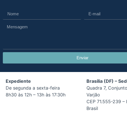
Enviar
Expediente
Brasília (DF) – Se
De segunda a sexta-feira
Quadra 7, Conjunto
8h30 às 12h – 13h às 17:30h
Varjão
CEP 71.555-239 – B
Brasil