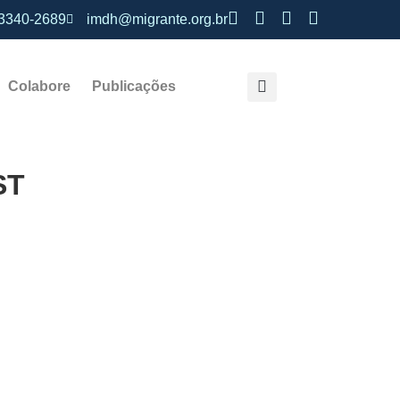
 3340-2689
imdh@migrante.org.br
Colabore
Publicações
ST