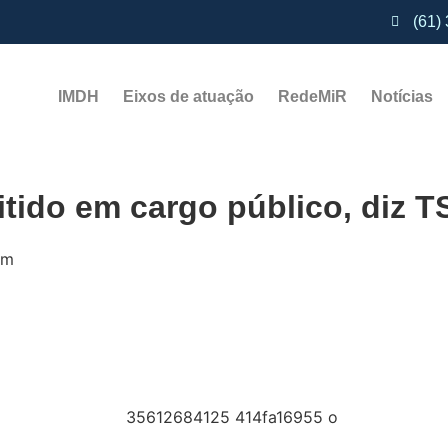
(61)
IMDH
Eixos de atuação
RedeMiR
Notícias​
tido em cargo público, diz T
pm