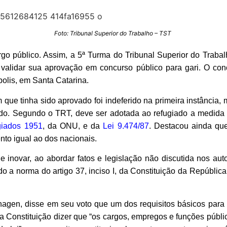
Foto: Tribunal Superior do Trabalho – TST
argo público. Assim, a 5ª Turma do Tribunal Superior do Tra
 validar sua aprovação em concurso público para gari. O co
olis, em Santa Catarina.
 que tinha sido aprovado foi indeferido na primeira instância
tado. Segundo o TRT, deve ser adotada ao refugiado a medida 
giados 1951
, da ONU, e da
Lei 9.474/87
. Destacou ainda que
nto igual ao dos nacionais.
 inovar, ao abordar fatos e legislação não discutida nos au
do a norma do artigo 37, inciso I, da Constituição da Repúbli
hagen, disse em seu voto que um dos requisitos básicos para a
, da Constituição dizer que “os cargos, empregos e funções públ