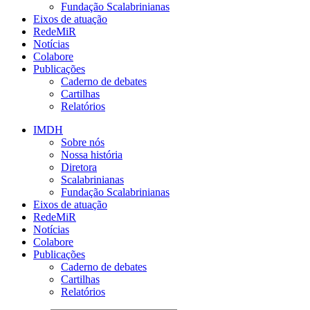
Fundação Scalabrinianas​
Eixos de atuação
RedeMiR
Notícias​
Colabore
Publicações
Caderno de debates
Cartilhas
Relatórios
IMDH
Sobre nós
Nossa história
Diretora
Scalabrinianas​
Fundação Scalabrinianas​
Eixos de atuação
RedeMiR
Notícias​
Colabore
Publicações
Caderno de debates
Cartilhas
Relatórios