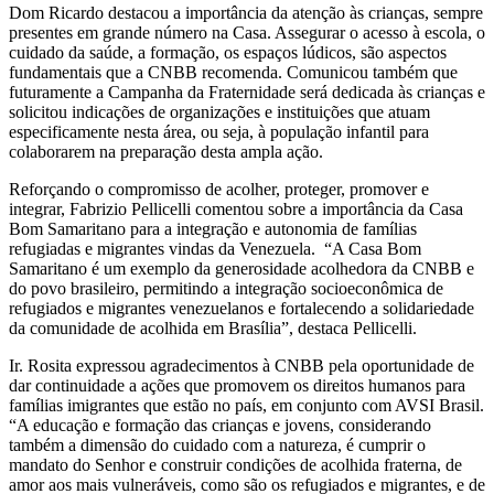
Dom Ricardo destacou a importância da atenção às crianças, sempre
presentes em grande número na Casa. Assegurar o acesso à escola, o
cuidado da saúde, a formação, os espaços lúdicos, são aspectos
fundamentais que a CNBB recomenda. Comunicou também que
futuramente a Campanha da Fraternidade será dedicada às crianças e
solicitou indicações de organizações e instituições que atuam
especificamente nesta área, ou seja, à população infantil para
colaborarem na preparação desta ampla ação.
Reforçando o compromisso de acolher, proteger, promover e
integrar, Fabrizio Pellicelli comentou sobre a importância da Casa
Bom Samaritano para a integração e autonomia de famílias
refugiadas e migrantes vindas da Venezuela. “A Casa Bom
Samaritano é um exemplo da generosidade acolhedora da CNBB e
do povo brasileiro, permitindo a integração socioeconômica de
refugiados e migrantes venezuelanos e fortalecendo a solidariedade
da comunidade de acolhida em Brasília”, destaca Pellicelli.
Ir. Rosita expressou agradecimentos à CNBB pela oportunidade de
dar continuidade a ações que promovem os direitos humanos para
famílias imigrantes que estão no país, em conjunto com AVSI Brasil.
“A educação e formação das crianças e jovens, considerando
também a dimensão do cuidado com a natureza, é cumprir o
mandato do Senhor e construir condições de acolhida fraterna, de
amor aos mais vulneráveis, como são os refugiados e migrantes, e de