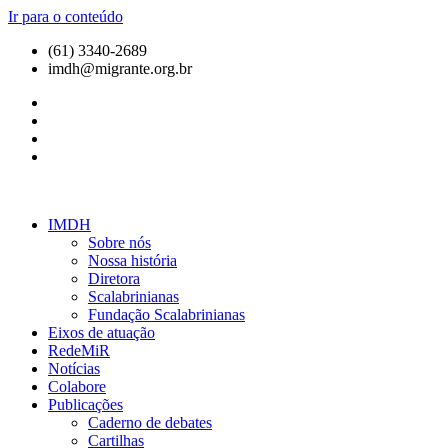
Ir para o conteúdo
(61) 3340-2689
imdh@migrante.org.br
IMDH
Sobre nós
Nossa história
Diretora
Scalabrinianas​
Fundação Scalabrinianas​
Eixos de atuação
RedeMiR
Notícias​
Colabore
Publicações
Caderno de debates
Cartilhas