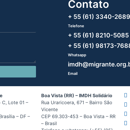
Contato
+ 55 (61) 3340-268
Telefone
+ 55 (61) 8210-5085
+ 55 (61) 98173-768
Whatsapp
imdh@migrante.org.
Email
de
Boa Vista (RR) – IMDH Solidário
 C, Lote 01 –
Rua Uraricoera, 671 – Bairro São
Vicente
rasília – DF –
CEP 69.303-453 – Boa Vista – RR
– Brasil