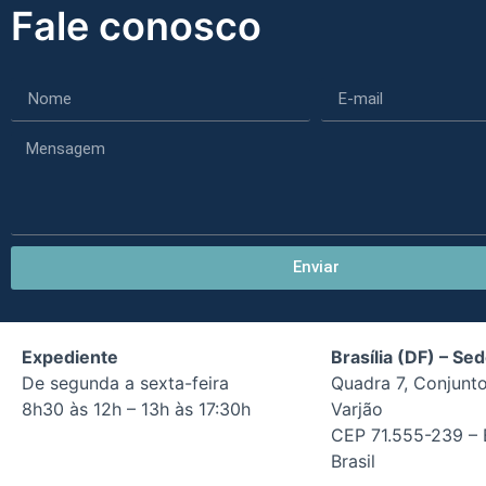
Fale conosco
Enviar
Expediente
Brasília (DF) – Se
De segunda a sexta-feira
Quadra 7, Conjunto
8h30 às 12h – 13h às 17:30h
Varjão
CEP 71.555-239 – B
Brasil