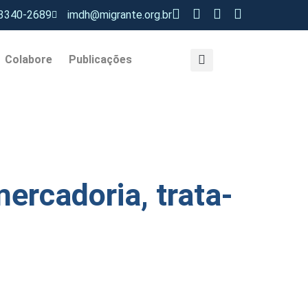
 3340-2689
imdh@migrante.org.br
Colabore
Publicações
ercadoria, trata-