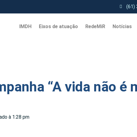
(61)
IMDH
Eixos de atuação
RedeMiR
Notícias​
panha “A vida não é m
zado à 1:28 pm