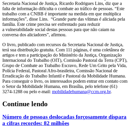
Secretaria Nacional de Justiça, Ricardo Rodrigues Lins, diz que a
falta de informação dificulta o combate ao tráfico de pessoas. “Este
trabalho com a CNBB é importante na medida em que multiplica
informações”, disse Lins. “Grande parte das vítimas é aliciada pela
família. Este crime precisa ser enfrentado para reduzir
a vulnerabilidade social destas pessoas para que não caiam na
conversa dos aliciadores”, afirmou.
O livro, publicado com recursos da Secretaria Nacional de Justiça,
terá sua distribuição gratuita. Com 111 páginas, é uma coletânea de
artigos e tem a participação do Ministério da Justiça, Organização
Internacional do Trabalho (OIT), Comissão Pastoral da Terra (CPT),
Grupo de Combate ao Trabalho Escravo, Rede Um Grito pela Vida,
Polícia Federal, Pastoral Afro-brasileira, Comissão Nacional de
Erradicação do Trabalho Infantil e Pastoral da Mobilidade Humana.
Para conseguir o livro, os interessados podem entrar em contato com
o Setor da Mobilidade Humana, em Brasília, pelo telefone (61)
3274-1288 ou pelo e-mail:
mobilidadehumana@ccm.org.br
.
Continue lendo
Número de pessoas deslocadas forçosamente dispara
a cifras recordes: 82 milhões