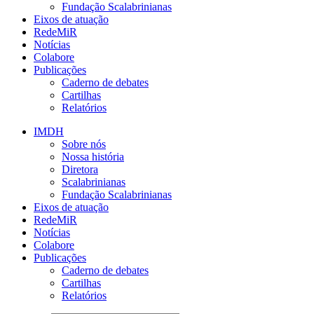
Fundação Scalabrinianas​
Eixos de atuação
RedeMiR
Notícias​
Colabore
Publicações
Caderno de debates
Cartilhas
Relatórios
IMDH
Sobre nós
Nossa história
Diretora
Scalabrinianas​
Fundação Scalabrinianas​
Eixos de atuação
RedeMiR
Notícias​
Colabore
Publicações
Caderno de debates
Cartilhas
Relatórios