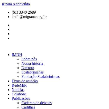
Ir para o conteúdo
(61) 3340-2689
imdh@migrante.org.br
IMDH
Sobre nós
Nossa história
Diretora
Scalabrinianas​
Fundação Scalabrinianas​
Eixos de atuação
RedeMiR
Notícias​
Colabore
Publicações
Caderno de debates
Cartilhas